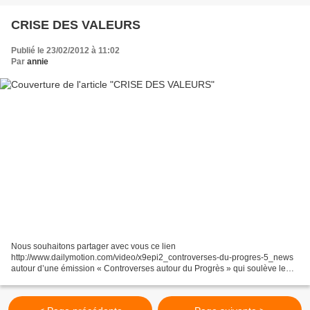
CRISE DES VALEURS
Publié le 23/02/2012 à 11:02
Par
annie
Nous souhaitons partager avec vous ce lien
http://www.dailymotion.com/video/x9epi2_controverses-du-progres-5_news
autour d’une émission « Controverses autour du Progrès » qui soulève le
thème « La crise des valeurs est-elle la clé de la crise ? ». Cette...