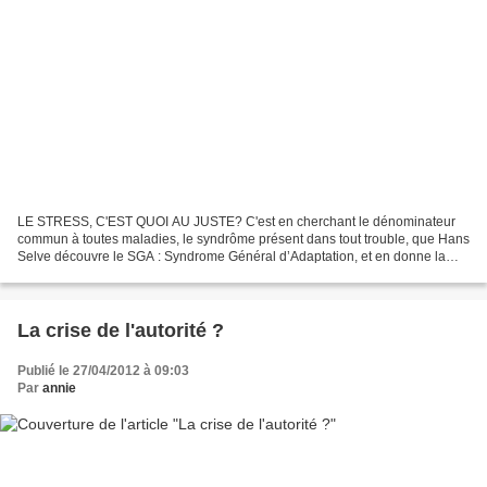
LE STRESS, C'EST QUOI AU JUSTE? C'est en cherchant le dénominateur
commun à toutes maladies, le syndrôme présent dans tout trouble, que Hans
Selve découvre le SGA : Syndrome Général d’Adaptation, et en donne la
première description du stress en 1936 dans...
La crise de l'autorité ?
Publié le 27/04/2012 à 09:03
Par
annie