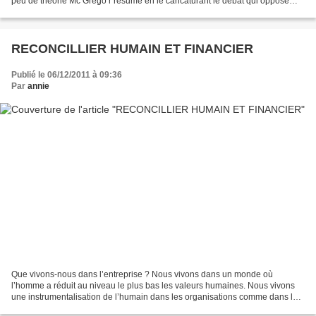
peu de théorie Mc Grego r résume en le caricaturant le débat qui oppose
l’école classique Taylorienne au mouvement...
RECONCILLIER HUMAIN ET FINANCIER
Publié le 06/12/2011 à 09:36
Par
annie
Que vivons-nous dans l’entreprise ? Nous vivons dans un monde où
l’homme a réduit au niveau le plus bas les valeurs humaines. Nous vivons
une instrumentalisation de l’humain dans les organisations comme dans la
société. Celle-ci entraîne une perte de...